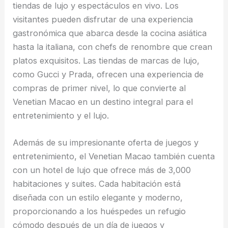
tiendas de lujo y espectáculos en vivo. Los
visitantes pueden disfrutar de una experiencia
gastronómica que abarca desde la cocina asiática
hasta la italiana, con chefs de renombre que crean
platos exquisitos. Las tiendas de marcas de lujo,
como Gucci y Prada, ofrecen una experiencia de
compras de primer nivel, lo que convierte al
Venetian Macao en un destino integral para el
entretenimiento y el lujo.
Además de su impresionante oferta de juegos y
entretenimiento, el Venetian Macao también cuenta
con un hotel de lujo que ofrece más de 3,000
habitaciones y suites. Cada habitación está
diseñada con un estilo elegante y moderno,
proporcionando a los huéspedes un refugio
cómodo después de un día de juegos y