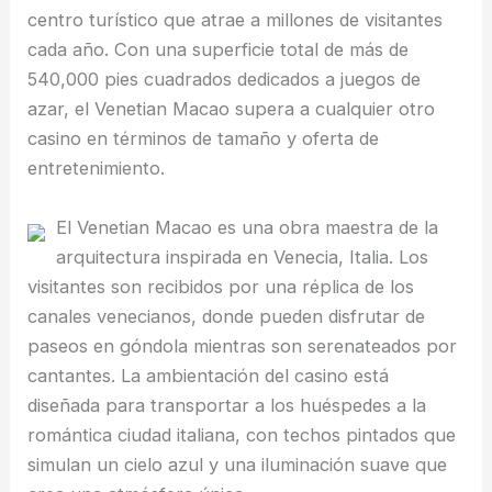
centro turístico que atrae a millones de visitantes
cada año. Con una superficie total de más de
540,000 pies cuadrados dedicados a juegos de
azar, el Venetian Macao supera a cualquier otro
casino en términos de tamaño y oferta de
entretenimiento.
El Venetian Macao es una obra maestra de la
arquitectura inspirada en Venecia, Italia. Los
visitantes son recibidos por una réplica de los
canales venecianos, donde pueden disfrutar de
paseos en góndola mientras son serenateados por
cantantes. La ambientación del casino está
diseñada para transportar a los huéspedes a la
romántica ciudad italiana, con techos pintados que
simulan un cielo azul y una iluminación suave que