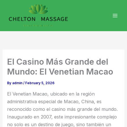
Skip
to
content
El Casino Más Grande del
Mundo: El Venetian Macao
By
admin
/
February 5, 2026
El Venetian Macao, ubicado en la región
administrativa especial de Macao, China, es
reconocido como el casino más grande del mundo.
Inaugurado en 2007, este impresionante complejo
no solo es un destino de juego, sino también un