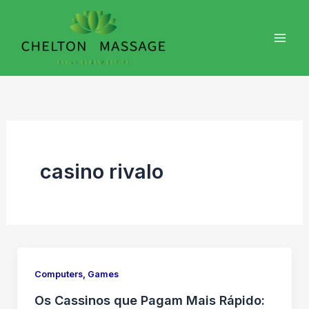
Skip
to
content
casino rivalo
Computers, Games
Os Cassinos que Pagam Mais Rápido: